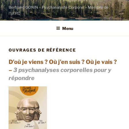
Aller
Bertrand GONIN – Psychanalyste Corporel – Membre de
au
l'I.F.P.C
contenu
principal
Menu
OUVRAGES DE RÉFÉRENCE
D’où je viens ? Où j’en suis ? Où je vais ?
–
3 psychanalyses corporelles pour y
répondre